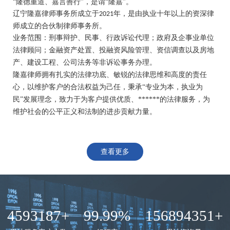
“隆德重道、嘉言善行”，是谓“隆嘉”。
辽宁隆嘉律师事务所
成立于
年，是由执业十年以
上
的资深律
2021
师成立的
合伙制律师事务所。
业务范围
：
刑事辩护、民事
、
行政诉讼代理；政府及企事业单位
法律顾问；金融资产处置、投融资风险管理、资信调查以及房地
产、建设工程、公司法务等非诉讼事务
办
理。
隆嘉律师拥有扎实的法律功底、敏锐的法律思维和高度的责任
心，
以
维护客户的合法权益为己任，
秉承
“专
业
为本，执业为
民
”发展理念，
致力于为客户提供优质、******的法律服务
，为
维护社会的
公
平正义
和法制的进
步
贡献力量。
查看更多
4593187+
99.99%
156894351+