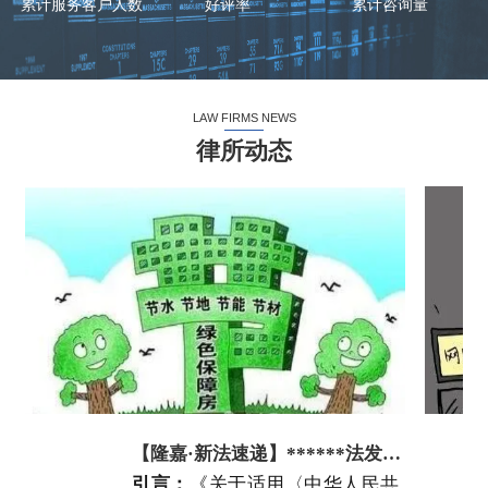
累计服务客户人数
好评率
累计咨询量
LAW FIRMS NEWS
律所动态
【隆嘉·新法速递】******法发布民法典
引言
：
《关于适用〈中华人民共