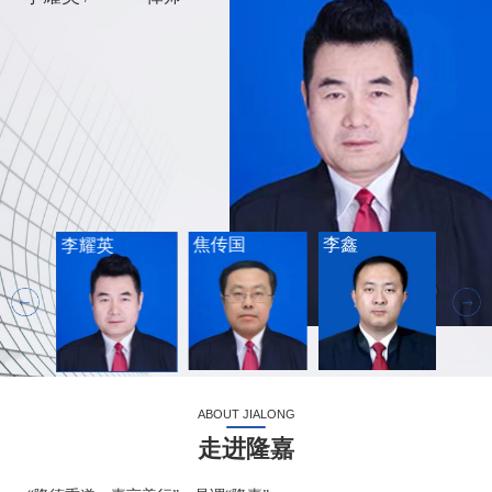
焦传国
李鑫
许中
李耀英
ABOUT JIALONG
走进隆嘉