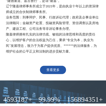
“隆德重道、嘉言善行”，是谓“隆嘉”。
辽宁隆嘉律师事务所
成立于
年，是由执业十年以
上
的资深律
2021
师成立的
合伙制律师事务所。
业务范围
：
刑事辩护、民事
、
行政诉讼代理；政府及企事业单位
法律顾问；金融资产处置、投融资风险管理、资信调查以及房地
产、建设工程、公司法务等非诉讼事务
办
理。
隆嘉律师拥有扎实的法律功底、敏锐的法律思维和高度的责任
心，
以
维护客户的合法权益为己任，
秉承
“专
业
为本，执业为
民
”发展理念，
致力于为客户提供优质、******的法律服务
，为
维护社会的
公
平正义
和法制的进
步
贡献力量。
查看更多
4593187+
99.99%
156894351+