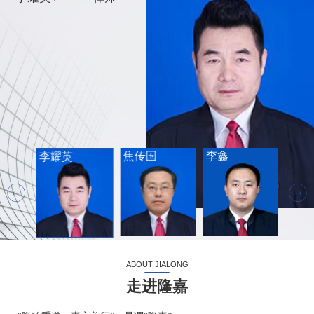
焦传国
李鑫
许中
李耀英
ABOUT JIALONG
走进隆嘉