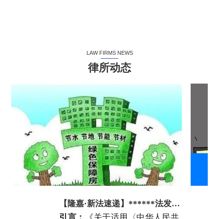
累计服务客户人数
好评率
累计咨询量
LAW FIRMS NEWS
律所动态
【隆嘉·新法速递】******法发布民法典
引言
：
《关于适用〈中华人民共