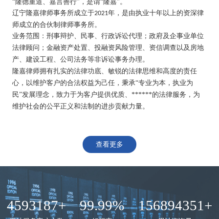
“隆德重道、嘉言善行”，是谓“隆嘉”。
辽宁隆嘉律师事务所
成立于
年，是由执业十年以
上
的资深律
2021
师成立的
合伙制律师事务所。
业务范围
：
刑事辩护、民事
、
行政诉讼代理；政府及企事业单位
法律顾问；金融资产处置、投融资风险管理、资信调查以及房地
产、建设工程、公司法务等非诉讼事务
办
理。
隆嘉律师拥有扎实的法律功底、敏锐的法律思维和高度的责任
心，
以
维护客户的合法权益为己任，
秉承
“专
业
为本，执业为
民
”发展理念，
致力于为客户提供优质、******的法律服务
，为
维护社会的
公
平正义
和法制的进
步
贡献力量。
查看更多
4593187+
99.99%
156894351+