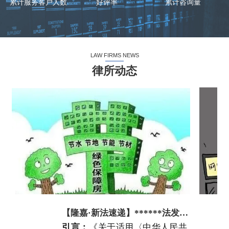
累计服务客户人数
好评率
累计咨询量
LAW FIRMS NEWS
律所动态
【隆嘉·新法速递】******法发布民法典
引言
：
《关于适用〈中华人民共