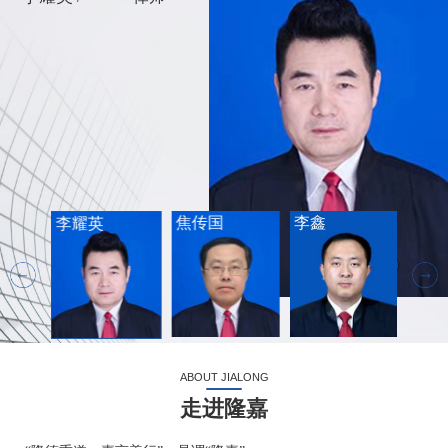
焦传国
李鑫
许中
李耀英
ABOUT JIALONG
走进隆嘉