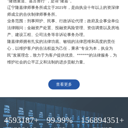
“隆德重道、嘉言善行”，是谓“隆嘉”。
辽宁隆嘉律师事务所
成立于
年，是由执业十年以
上
的资深律
2021
师成立的
合伙制律师事务所。
业务范围
：
刑事辩护、民事
、
行政诉讼代理；政府及企事业单位
法律顾问；金融资产处置、投融资风险管理、资信调查以及房地
产、建设工程、公司法务等非诉讼事务
办
理。
隆嘉律师拥有扎实的法律功底、敏锐的法律思维和高度的责任
心，
以
维护客户的合法权益为己任，
秉承
“专
业
为本，执业为
民
”发展理念，
致力于为客户提供优质、******的法律服务
，为
维护社会的
公
平正义
和法制的进
步
贡献力量。
查看更多
4593187+
99.99%
156894351+