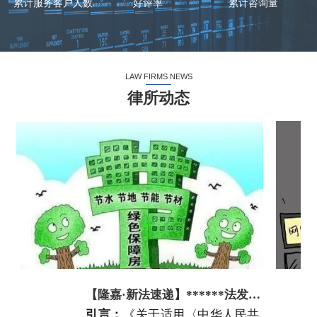
累计服务客户人数
好评率
累计咨询量
LAW FIRMS NEWS
律所动态
【隆嘉·新法速递】******法发布民法典
引言
：
《关于适用〈中华人民共