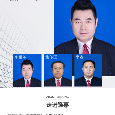
焦传国
李鑫
许中
李耀英
ABOUT JIALONG
走进隆嘉